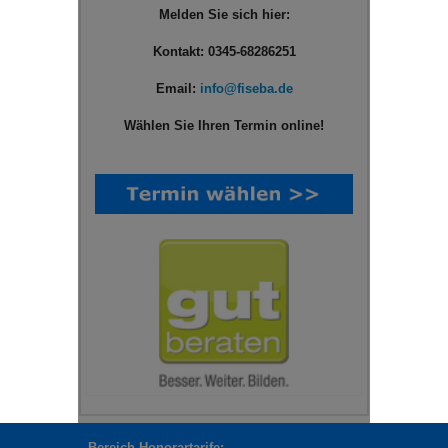
Melden Sie sich hier:
Kontakt: 0345-68286251
Email:
info@fiseba.de
Wählen Sie Ihren Termin online!
Bereich Honorartarife: