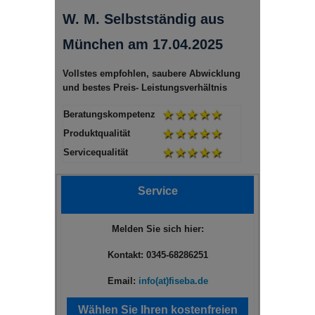
W. M. Selbstständig aus
München am 17.04.2025
Vollstes empfohlen, saubere Abwicklung
und bestes Preis- Leistungsverhältnis
Beratungskompetenz
Produktqualität
Servicequalität
Service
Melden Sie sich hier:
Kontakt: 0345-68286251
Email:
info(at)fiseba.de
Wählen Sie Ihren kostenfreien