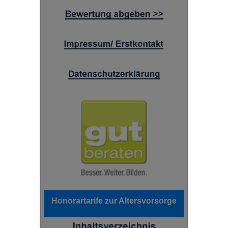
Honorartarife zur Altersvorsorge