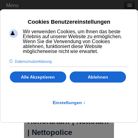
Menu
Tel.:
0345 - 682 862 51
E- Mail: info@fiseba.de
≡
Erfahrungen
Honorarberatung |
Honorartarif | Nettotarif
| Nettopolice