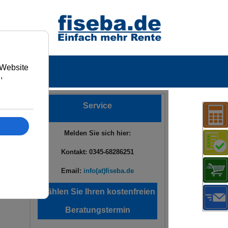
t
en
Service
Melden Sie sich hier:
Kontakt: 0345-68286251
Email:
info(at)fiseba.de
Wählen Sie Ihren kostenfreien
Beratungstermin