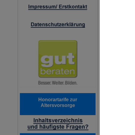
Honorartarife zur
Altersvorsorge