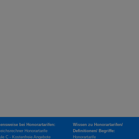
ensweise bei Honorartarifen:
Wissen zu Honorartarifen/
leichsrechner Honorartarife
Definitionen/ Begriffe:
le C - Kostenfreie Angebote
Honorartarife