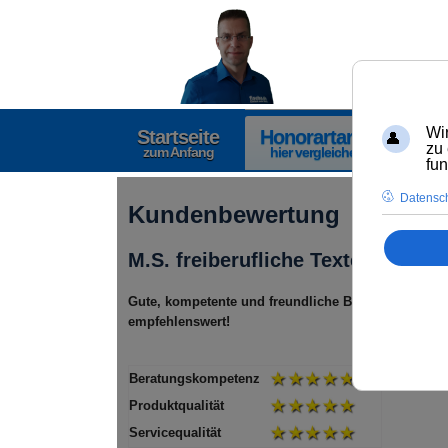
Startseite
Honorartarife
Ver
zum Anfang
hier vergleichen
hi
Kundenbewertung
M.S. freiberufliche Texterin aus
Gute, kompetente und freundliche Beratung. Es w
empfehlenswert!
Beratungskompetenz
Produktqualität
Servicequalität