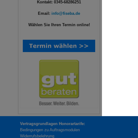
Kontakt: 0345-68286251
Email:
info@fiseba.de
Wählen Sie Ihren Termin online!
Vertragsgrundlagen Honorartarife:
Bedingungen zu Auftragsmodulen
Widerrufsbelehrung