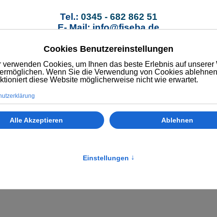
Tel.:
0345 - 682 862 51
E- Mail: info@fiseba.de
sicherungen
Service / Kontakt
Kunden-Depo
er vergleichen
hier anfragen
hier kostenfrei nutz
 Hannover am 31.03.2016
ird immer gemeinsam nach der besten Lösung geschaut. Absolut