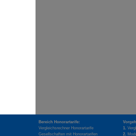
Bereich Honorartarife:
Vorgeh
Vergleichsrechner Honorartarife
1.
Verg
Gesellschaften mit Honorartarifen
2.
Modu