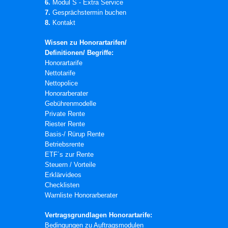
6.
Modul S - Extra Service
7.
Gesprächstermin buchen
8.
Kontakt
Wissen zu Honorartarifen/
Definitionen/ Begriffe:
Honorartarife
Nettotarife
Nettopolice
Honorarberater
Gebührenmodelle
Private Rente
Riester Rente
Basis-/ Rürup Rente
Betriebsrente
ETF´s zur Rente
Steuern / Vorteile
Erklärvideos
Checklisten
Warnliste Honorarberater
Vertragsgrundlagen Honorartarife:
Bedingungen zu Auftragsmodulen