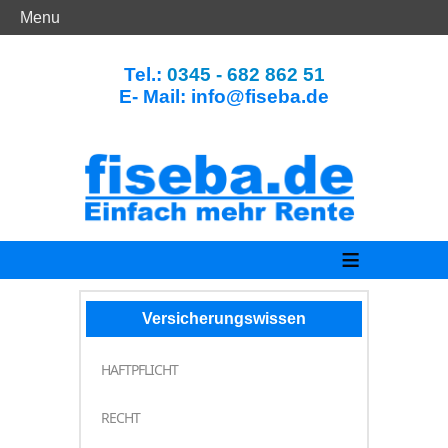
Menu
Tel.:
0345 - 682 862 51
E- Mail: info@fiseba.de
≡
Versicherungswissen
HAFTPFLICHT
RECHT