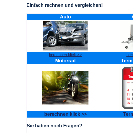
Einfach rechnen und vergleichen!
Auto
berechnen klick >>
ber
Motorrad
Term
berechnen klick >>
Term
Sie haben noch Fragen?