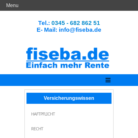
Menu
Tel.:
0345 - 682 862 51
E- Mail: info@fiseba.de
≡
Versicherungswissen
HAFTPFLICHT
RECHT