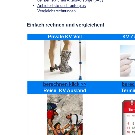
der betrieblichen Altersvorsorge (bAV)
Anbieterliste und Tarife plus
Vergleichsrechnungen
Einfach rechnen und vergleichen!
Private KV Voll
KV Zu
berechnen klick >>
berec
Reise- KV Ausland
Termi