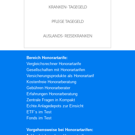
KRANKEN- TAGEGELD
PFLEGE TAGEGELD
AUSLANDS- REISEKRANKEN
Bereich Honorartarife:
Vergleichsrechner Honorartarife
Gesellschaften mit Honorartarifen
Versicherungsprodukte als Honorartarif
Kostenfreie Honorarberatung
Gebühren Honorarberater
Erfahrungen Honorarberatung
Zentrale Fragen in Kompakt
Echte Anlagedepots zur Einsicht
ETF´s im Test
Fonds im Test
Vorgehensweise bei Honorartarifen: